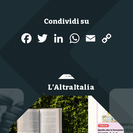
Condividi su
Facebook
Twitter
LinkedIn
WhatsApp
Email
Copy
Link
L’AltraItalia