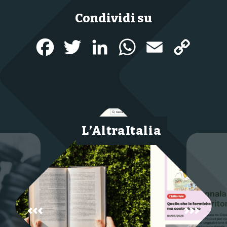
Condividi su
Facebook
Twitter
LinkedIn
WhatsApp
Email
Copy
Link
L’AltraItalia