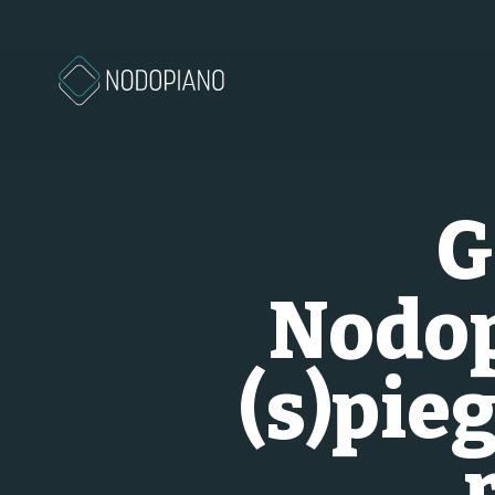
Vai al contenuto
G
Nodop
(s)pieg