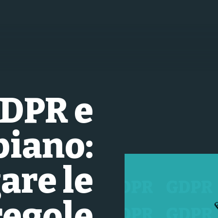
DPR e
iano:
are le
regole