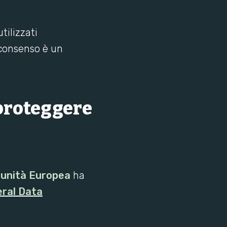
tilizzati
 consenso è un
 proteggere
unità Europea
ha
ral Data